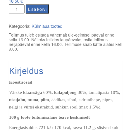
18.50
€
Klaarsäga
Lisa korvi
tomatikastmes
kogus
Kategooria:
Külmlaua tooted
Tellimus tuleb esitada vähemalt üle-eelmisel päeval enne
kella 16.00. Näiteks tellides laupäevaks, esita tellimus
neljapäeval enne kella 16.00. Tellimuse saab kätte alates kell
9.00.
Kirjeldus
Koostisosad
Värske
klaarsäga
60%,
kalapuljong
30%, tomatipasta 10%,
nisujahu
,
muna
,
piim
, äädikas, sibul, sidrunihape, pipra,
nelgi ja vürtsi ekstraktid, suhkur, sool (max 1,5%).
100 g toote toitumisalane teave keskmiselt
Energiasisaldus 721 kJ / 170 kcal, rasva 11,2 g, süsivesikuid