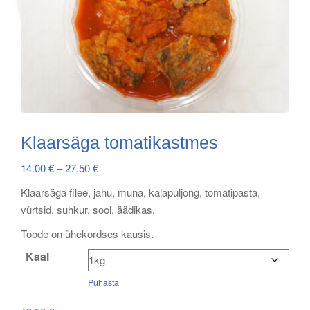
Klaarsäga tomatikastmes
Price
14.00
€
–
27.50
€
range:
Klaarsäga filee, jahu, muna, kalapuljong, tomatipasta,
14.00 €
vürtsid, suhkur, sool, äädikas.
through
Toode on ühekordses kausis.
27.50 €
Kaal
Puhasta