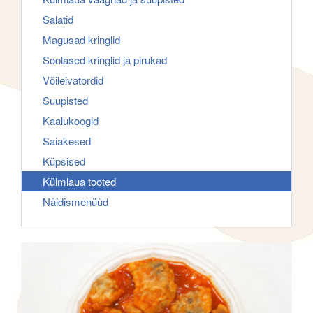
f
g
Salatid
o
a
Magusad kringlid
r
t
Soolased kringlid ja pirukad
:
i
Võileivatordid
o
Suupisted
n
Kaalukoogid
Saiakesed
Küpsised
Külmlaua tooted
Näidismenüüd