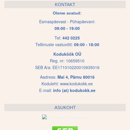
The
KONTAKT
options
Oleme avatud:
may
Esmaspäevast - Pühapäevani:
be
09:00 - 19:00
chosen
on
Tel:
442 0225
Tellimuste vastuvõtt:
09:00 - 18:00
the
product
Koduköök OÜ
page
Reg. nr: 10659510
SEB A/a: EE171010220010935016
Aadress:
Mai 4, Pärnu 80016
Koduleht:
www.kodukokk.ee
E-mail:
info (at) kodukokk.ee
ASUKOHT