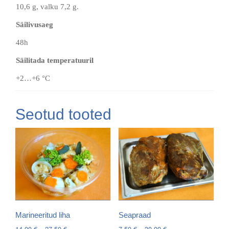
10,6 g, valku 7,2 g.
Säilivusaeg
48h
Säilitada temperatuuril
+2…+6 °C
Seotud tooted
Marineeritud liha
Seapraad
Price
Price
14.00
€
–
27.50
€
7.50
€
–
30.00
€