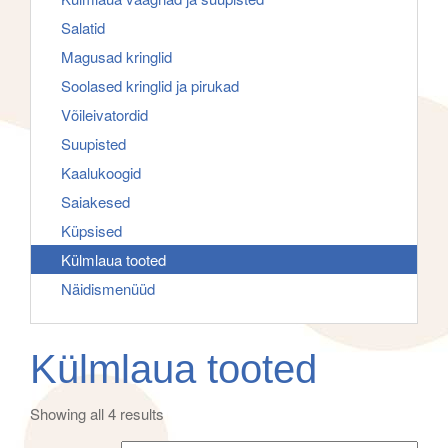
f
g
Salatid
o
a
Magusad kringlid
r
t
Soolased kringlid ja pirukad
:
i
Võileivatordid
o
Suupisted
n
Kaalukoogid
Saiakesed
Küpsised
Külmlaua tooted
Näidismenüüd
Külmlaua tooted
Showing all 4 results