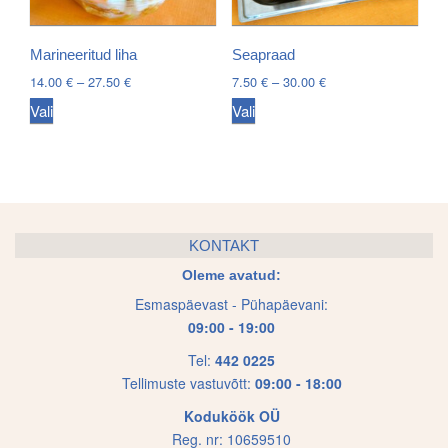
may
be
be
chosen
chosen
Marineeritud liha
Seapraad
on
on
Price
Price
14.00
€
–
27.50
€
7.50
€
–
30.00
€
the
the
range:
range:
This
This
product
Vali
Vali
14.00 €
7.50 €
product
product
product
page
through
through
page
has
has
27.50 €
30.00 €
multiple
multiple
variants.
variants.
The
The
KONTAKT
options
options
Oleme avatud:
may
may
Esmaspäevast - Pühapäevani:
be
be
09:00 - 19:00
chosen
chosen
on
on
Tel:
442 0225
Tellimuste vastuvõtt:
09:00 - 18:00
the
the
product
product
Koduköök OÜ
page
page
Reg. nr: 10659510