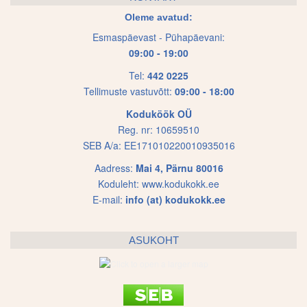
options
options
Oleme avatud:
may
may
Esmaspäevast - Pühapäevani:
be
be
09:00 - 19:00
chosen
chosen
on
on
Tel:
442 0225
Tellimuste vastuvõtt:
09:00 - 18:00
the
the
product
product
Koduköök OÜ
page
page
Reg. nr: 10659510
SEB A/a: EE171010220010935016
Aadress:
Mai 4, Pärnu 80016
Koduleht:
www.kodukokk.ee
E-mail:
info (at) kodukokk.ee
ASUKOHT