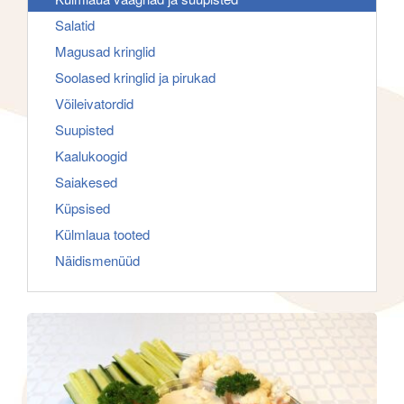
f
g
Salatid
o
a
Magusad kringlid
r
t
Soolased kringlid ja pirukad
:
i
Võileivatordid
o
Suupisted
n
Kaalukoogid
Saiakesed
Küpsised
Külmlaua tooted
Näidismenüüd