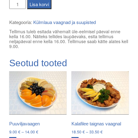
Köögiviljavalik
Lisa korvi
kogus
Kategooria:
Külmlaua vaagnad ja suupisted
Tellimus tuleb esitada vähemalt üle-eelmisel päeval enne
kella 16.00. Näiteks tellides laupäevaks, esita tellimus
neljapäeval enne kella 16.00. Tellimuse saab kätte alates kell
9.00.
Seotud tooted
Puuviljavaagen
Kalafilee taignas vaagnal
Price
Price
9.00
€
–
14.00
€
18.50
€
–
33.50
€
range:
range: