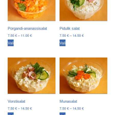
Porgandi-ananassisalat
Pidulik salat
Price
Price
7.50
€
–
11.00
€
7.50
€
–
14.50
€
range:
range:
This
This
Vali
Vali
7.50 €
7.50 €
product
product
through
through
has
has
11.00 €
14.50 €
multiple
multiple
variants.
variants.
The
The
options
options
may
may
be
be
chosen
chosen
Vorstisalat
Munasalat
on
on
Price
Price
7.50
€
–
14.50
€
7.50
€
–
14.50
€
the
the
range:
range: