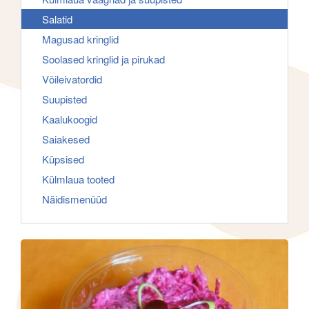
f
g
Salatid
o
a
Magusad kringlid
r
t
Soolased kringlid ja pirukad
:
i
Võileivatordid
o
Suupisted
n
Kaalukoogid
Saiakesed
Küpsised
Külmlaua tooted
Näidismenüüd