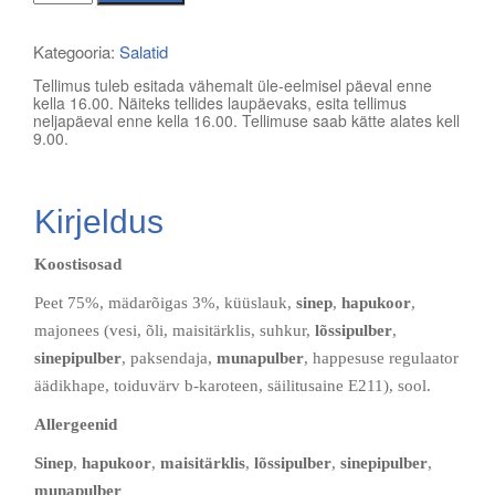
küüslaugusalat
kogus
Kategooria:
Salatid
Tellimus tuleb esitada vähemalt üle-eelmisel päeval enne
kella 16.00. Näiteks tellides laupäevaks, esita tellimus
neljapäeval enne kella 16.00. Tellimuse saab kätte alates kell
9.00.
Kirjeldus
Koostisosad
Peet 75%, mädarõigas 3%, küüslauk,
sinep
,
hapukoor
,
majonees (vesi, õli, maisitärklis, suhkur,
lõssipulber
,
sinepipulber
, paksendaja,
munapulber
, happesuse regulaator
äädikhape, toiduvärv b-karoteen, säilitusaine E211), sool.
Allergeenid
Sinep
,
hapukoor
,
maisitärklis
,
lõssipulber
,
sinepipulber
,
munapulber