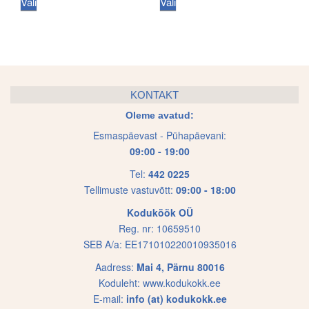
This
This
Vali
Vali
7.50 €
7.50 €
product
product
product
product
through
through
page
page
has
has
14.50 €
14.50 €
multiple
multiple
variants.
variants.
The
The
KONTAKT
options
options
Oleme avatud:
may
may
Esmaspäevast - Pühapäevani:
be
be
09:00 - 19:00
chosen
chosen
on
on
Tel:
442 0225
Tellimuste vastuvõtt:
09:00 - 18:00
the
the
product
product
Koduköök OÜ
page
page
Reg. nr: 10659510
SEB A/a: EE171010220010935016
Aadress:
Mai 4, Pärnu 80016
Koduleht:
www.kodukokk.ee
E-mail:
info (at) kodukokk.ee