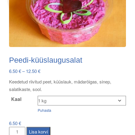
Peedi-küüslaugusalat
Price
6.50
€
–
12.50
€
range:
Keedetud riivitud peet, küüslauk, mädarõigas, sinep,
6.50 €
salatikaste, sool.
through
Kaal
12.50 €
Puhasta
6.50
€
Peedi-
Lisa korvi