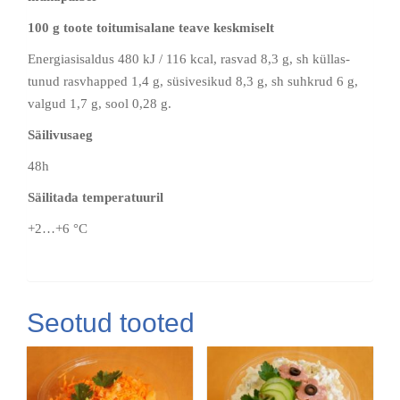
100 g toote toitumisalane teave keskmiselt
Energiasisaldus 480 kJ / 116 kcal, rasvad 8,3 g, sh küllas-
tunud rasvhapped 1,4 g, süsivesikud 8,3 g, sh suhkrud 6 g,
valgud 1,7 g, sool 0,28 g.
Säilivusaeg
48h
Säilitada temperatuuril
+2…+6 °C
Seotud tooted