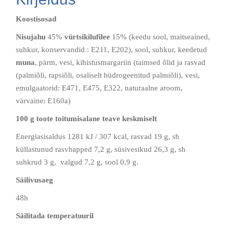
Koostisosad
Nisujahu
45%
vürtsikilufilee
15% (keedu sool, maitseained,
suhkur, konservandid : E211, E202), sool, suhkur, keedetud
muna
, pärm, vesi, kihistusmargariin (taimsed õlid ja rasvad
(palmiõli, rapsiõli, osaliselt hüdrogeenitud palmiõli), vesi,
emulgaatorid: E471, E475, E322, naturaalne aroom,
värvaine: E160a)
100 g toote toitumisalane teave keskmiselt
Energiasisaldus 1281 kJ / 307 kcal, rasvad 19 g, sh
küllastunud rasvhapped 7,2 g, süsivesikud 26,3 g, sh
suhkrud 3 g, valgud 7,2 g, sool 0,9 g.
Säilivusaeg
48h
Säilitada temperatuuril