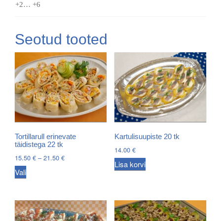
+2… +6
Seotud tooted
Tortillarull erinevate
Kartulisuupiste 20 tk
täidistega 22 tk
14.00
€
Price
15.50
€
–
21.50
€
Lisa korvi
range:
This
Vali
15.50 €
product
through
has
21.50 €
multiple
variants.