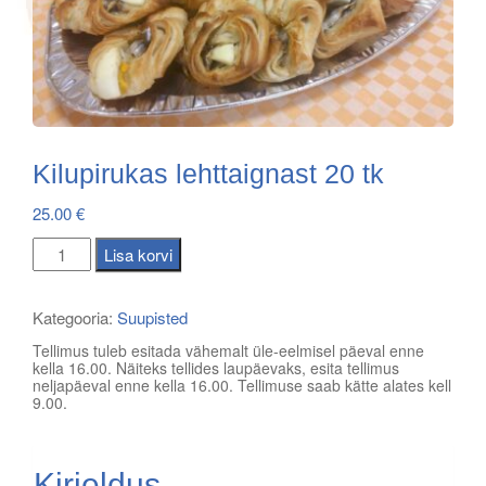
Kilupirukas lehttaignast 20 tk
25.00
€
Kilupirukas
Lisa korvi
lehttaignast
20
Kategooria:
Suupisted
tk
Tellimus tuleb esitada vähemalt üle-eelmisel päeval enne
kogus
kella 16.00. Näiteks tellides laupäevaks, esita tellimus
neljapäeval enne kella 16.00. Tellimuse saab kätte alates kell
9.00.
Kirjeldus