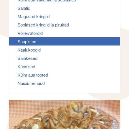
f
g
Salatid
o
a
Magusad kringlid
r
t
Soolased kringlid ja pirukad
:
i
Võileivatordid
o
Suupisted
n
Kaalukoogid
Saiakesed
Küpsised
Külmlaua tooted
Näidismenüüd