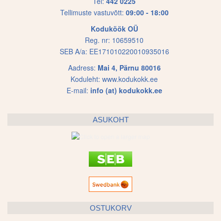
on
Tel:
442 0225
Tellimuste vastuvõtt:
09:00 - 18:00
the
product
Koduköök OÜ
page
Reg. nr: 10659510
SEB A/a: EE171010220010935016
Aadress:
Mai 4, Pärnu 80016
Koduleht:
www.kodukokk.ee
E-mail:
info (at) kodukokk.ee
ASUKOHT
OSTUKORV