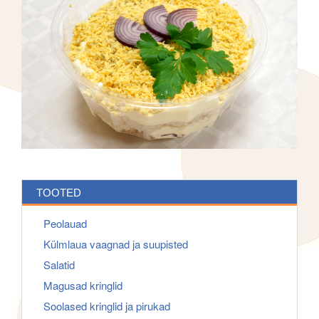
f
g
o
a
r
t
:
i
o
n
TOOTED
Peolauad
Külmlaua vaagnad ja suupisted
Salatid
Magusad kringlid
Soolased kringlid ja pirukad