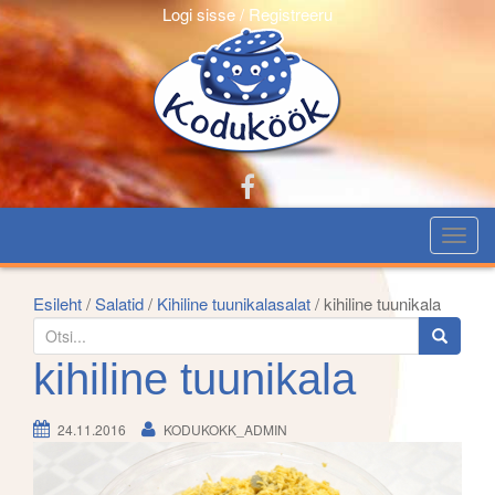
Logi sisse / Registreeru
T
o
g
Esileht
/
Salatid
/
Kihiline tuunikalasalat
/ kihiline tuunikala
g
S
l
e
kihiline tuunikala
e
a
n
r
24.11.2016
KODUKOKK_ADMIN
a
c
v
h
i