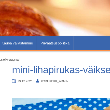
Kauba väljastamine
Privaatsuspoliitika
iksel-vaagnal
mini-lihapirukas-väiks
13.12.2021
KODUKOKK_ADMIN