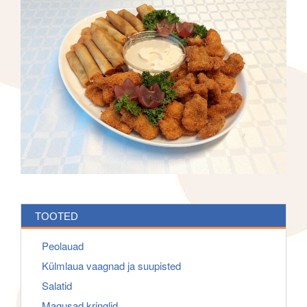
h
g
f
a
o
t
r
i
:
o
n
TOOTED
Peolauad
Külmlaua vaagnad ja suupisted
Salatid
Magusad kringlid