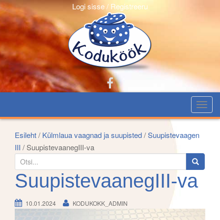
Logi sisse / Registreeru
T
o
g
Esileht
/
Külmlaua vaagnad ja suupisted
/
Suupistevaagen
g
III
/ SuupistevaanegIII-va
l
S
e
e
SuupistevaanegIII-va
n
a
a
r
10.01.2024
KODUKOKK_ADMIN
v
c
i