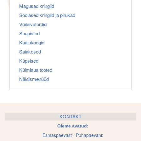
Magusad kringlid
Soolased kringlid ja pirukad
Võileivatordid
Suupisted
Kaalukoogid
Saiakesed
Küpsised
Külmlaua tooted
Näidismenüüd
KONTAKT
Oleme avatud:
Esmaspäevast - Pühapäevani: