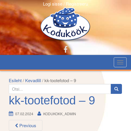
Logi sisse / Registreeru
T
o
g
Esileht
/
Kevadlill
/ kk-tootefotod – 9
g
S
l
e
kk-tootefotod – 9
e
a
n
r
07.02.2024
KODUKOKK_ADMIN
a
c
v
h
Previous
i