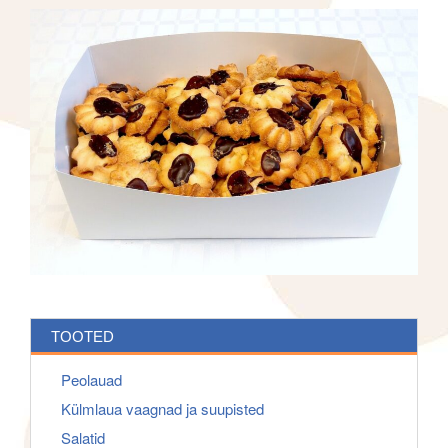
f
g
o
a
r
t
:
i
o
n
TOOTED
Peolauad
Külmlaua vaagnad ja suupisted
Salatid