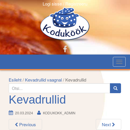
Logi sisse / Registreeru
T
o
g
Esileht
/
Kevadrullid vaagnal
/ Kevadrullid
g
S
l
e
Kevadrullid
e
a
n
r
20.03.2024
KODUKOKK_ADMIN
a
c
v
h
Previous
Next
i