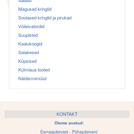
Salatid
Magusad kringlid
Soolased kringlid ja pirukad
Võileivatordid
Suupisted
Kaalukoogid
Saiakesed
Küpsised
Külmlaua tooted
Näidismenüüd
KONTAKT
Oleme avatud:
Esmaspäevast - Pühapäevani: