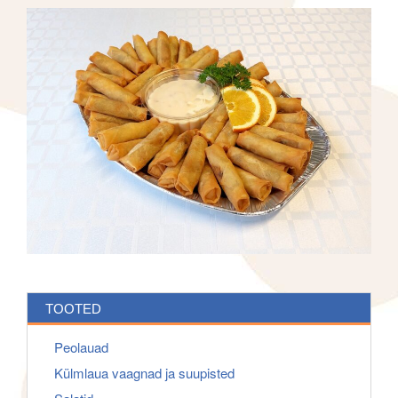
f
g
o
a
r
t
:
i
o
n
TOOTED
Peolauad
Külmlaua vaagnad ja suupisted