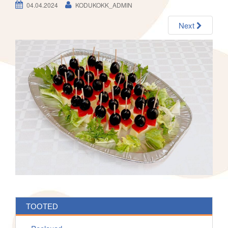
h
04.04.2024
KODUKOKK_ADMIN
g
f
a
o
Next
t
r
i
:
o
n
TOOTED