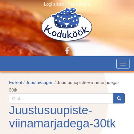
Logi sisse / Registreeru
T
o
g
Esileht
/
Juustuvaagen
/ Juustusuupiste-viinamarjadega-
g
30tk
l
S
e
e
Juustusuupiste-
n
a
a
r
viinamarjadega-30tk
v
c
i