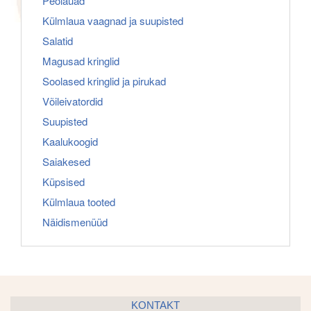
Peolauad
Külmlaua vaagnad ja suupisted
Salatid
Magusad kringlid
Soolased kringlid ja pirukad
Võileivatordid
Suupisted
Kaalukoogid
Saiakesed
Küpsised
Külmlaua tooted
Näidismenüüd
KONTAKT