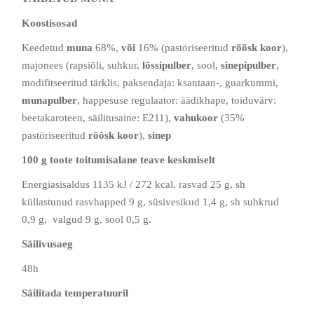
Koostisosad
Keedetud
muna
68%,
või
16% (pastöriseeritud
rõõsk koor
),
majonees (rapsiõli, suhkur,
lõssipulber
, sool,
sinepipulber
,
modifitseeritud tärklis, paksendaja: ksantaan-, guarkummi,
munapulber
, happesuse regulaator: äädikhape, toiduvärv:
beetakaroteen, säilitusaine: E211),
vahukoor
(35%
pastöriseeritud
rõõsk koor
),
sinep
100 g toote toitumisalane teave keskmiselt
Energiasisaldus 1135 kJ / 272 kcal, rasvad 25 g, sh
küllastunud rasvhapped 9 g, süsivesikud 1,4 g, sh suhkrud
0,9 g, valgud 9 g, sool 0,5 g.
Säilivusaeg
48h
Säilitada temperatuuril