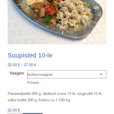
Suupisted 10-le
Price
22.00
€
–
27.00
€
range:
Vaagen
22.00 €
Puhasta
through
27.00 €
Pasteedipallid 300 g, täidetud muna 10 tk, singirullid 10 tk,
väike kotlet 300 g. Kokku ca 1,150 kg.
22.00
€