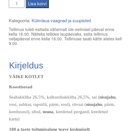
Suupisted
Lisa korvi
10-
le
Kategooria:
Külmlaua vaagnad ja suupisted
kogus
Tellimus tuleb esitada vähemalt üle-eelmisel päeval enne
kella 16.00. Näiteks tellides laupäevaks, esita tellimus
neljapäeval enne kella 16.00. Tellimuse saab kätte alates kell
9.00.
Kirjeldus
VÄIKE KOTLET
Koostisosad
Seahakkliha 26,5%, kalkunihakkliha 26,5%, sai (
nisujahu
,
vesi, suhkur, rapsiõli, pärm, sool), riivsai (
nisujahu
, pärm,
keedusool), sibul,
muna
, keedetud porgand, keedetud
kartul
100 g toote toitumisalane teave keskmiselt