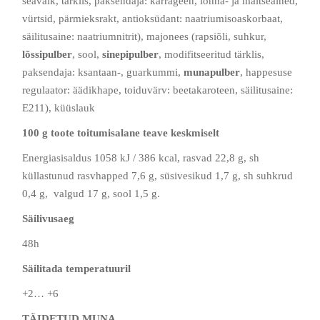
seavalk, tärklis, paksendaja: karrageen, lõhna- ja maitseained,
vürtsid, pärmieksrakt, antioksüdant: naatriumisoaskorbaat,
säilitusaine: naatriumnitrit), majonees (rapsiõli, suhkur,
lõssipulber
, sool,
sinepipulber
, modifitseeritud tärklis,
paksendaja: ksantaan-, guarkummi,
munapulber
, happesuse
regulaator: äädikhape, toiduvärv: beetakaroteen, säilitusaine:
E211), küüslauk
100 g toote toitumisalane teave keskmiselt
Energiasisaldus 1058 kJ / 386 kcal, rasvad 22,8 g, sh
küllastunud rasvhapped 7,6 g, süsivesikud 1,7 g, sh suhkrud
0,4 g, valgud 17 g, sool 1,5 g.
Säilivusaeg
48h
Säilitada temperatuuril
+2… +6
TÄIDETUD MUNA