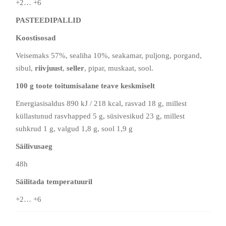
+2… +6
PASTEEDIPALLID
Koostisosad
Veisemaks 57%, sealiha 10%, seakamar, puljong, porgand,
sibul,
riivjuust
,
seller
, pipar, muskaat, sool.
100 g toote toitumisalane teave keskmiselt
Energiasisaldus 890 kJ / 218 kcal, rasvad 18 g, millest
küllastunud rasvhapped 5 g, süsivesikud 23 g, millest
suhkrud 1 g, valgud 1,8 g, sool 1,9 g
Säilivusaeg
48h
Säilitada temperatuuril
+2… +6