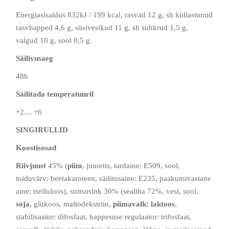
Energiasisaldus 832kJ / 199 kcal, rasvad 12 g, sh küllastunud
rasvhapped 4,6 g, süsivesikud 11 g, sh suhkrud 1,5 g,
valgud 10 g, sool 0,5 g.
Säilivusaeg
48h
Säilitada temperatuuril
+2… +6
SINGIRULLID
Koostisosad
Riivjuust
45% (
piim
, juuretis, tardaine: E509, sool,
toiduvärv: beetakaroteen, säilitusaine: E235, paakumivastane
aine: tselluloos), suitsusink 30% (sealiha 72%, vesi, sool,
soja
, glükoos, maltodekstriin,
piimavalk: laktoos
,
stabilisaator: difosfaat, happesuse regulaator: trifosfaat,