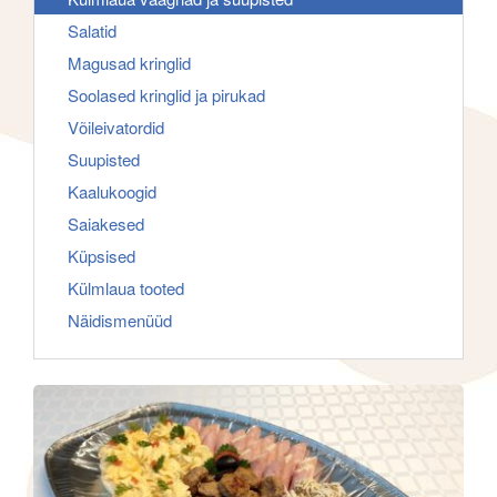
f
g
Salatid
o
a
Magusad kringlid
r
t
Soolased kringlid ja pirukad
:
i
Võileivatordid
o
Suupisted
n
Kaalukoogid
Saiakesed
Küpsised
Külmlaua tooted
Näidismenüüd