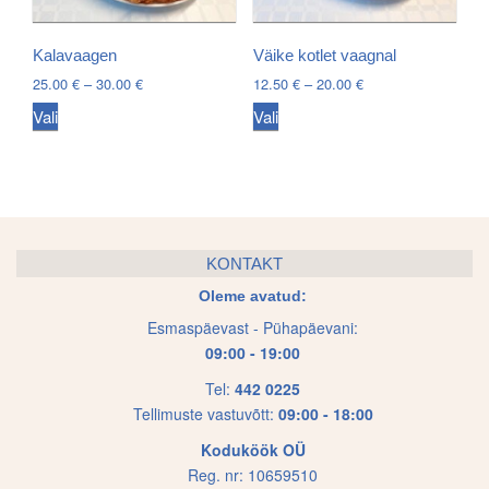
be
be
chosen
chosen
Kalavaagen
Väike kotlet vaagnal
on
on
Price
Price
25.00
€
–
30.00
€
12.50
€
–
20.00
€
the
the
range:
range:
This
This
Vali
Vali
25.00 €
12.50 €
product
product
product
product
through
through
page
page
has
has
30.00 €
20.00 €
multiple
multiple
variants.
variants.
The
The
KONTAKT
options
options
Oleme avatud:
may
may
Esmaspäevast - Pühapäevani:
be
be
09:00 - 19:00
chosen
chosen
on
on
Tel:
442 0225
Tellimuste vastuvõtt:
09:00 - 18:00
the
the
product
product
Koduköök OÜ
page
page
Reg. nr: 10659510