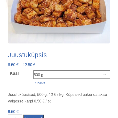
Juustuküpsis
Price
6.50
€
–
12.50
€
range:
Kaal
6.50 €
Puhasta
through
12.50 €
Juustuküpsised; 500 g; 12 € / kg; Küpsised pakendatakse
valgesse karpi 0.50 € / tk
6.50
€
Juustuküpsis