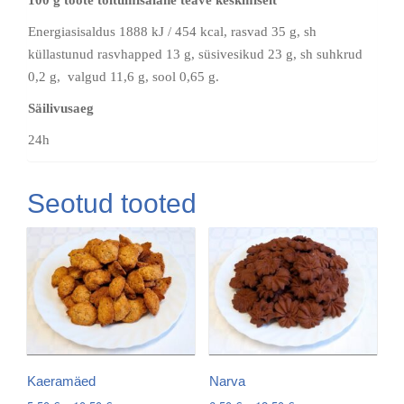
100 g toote toitumisalane teave keskmiselt
Energiasisaldus 1888 kJ / 454 kcal, rasvad 35 g, sh
küllastunud rasvhapped 13 g, süsivesikud 23 g, sh suhkrud
0,2 g, valgud 11,6 g, sool 0,65 g.
Säilivusaeg
24h
Seotud tooted
Kaeramäed
Narva