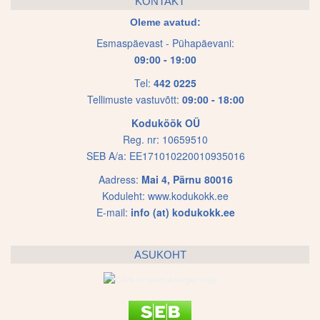
KONTAKT
options
options
Oleme avatud:
may
may
Esmaspäevast - Pühapäevani:
be
be
09:00 - 19:00
chosen
chosen
on
on
Tel:
442 0225
Tellimuste vastuvõtt:
09:00 - 18:00
the
the
product
product
Koduköök OÜ
page
page
Reg. nr: 10659510
SEB A/a: EE171010220010935016
Aadress:
Mai 4, Pärnu 80016
Koduleht:
www.kodukokk.ee
E-mail:
info (at) kodukokk.ee
ASUKOHT