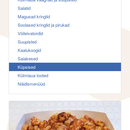
f
g
Salatid
o
a
Magusad kringlid
r
t
Soolased kringlid ja pirukad
:
i
Võileivatordid
o
Suupisted
n
Kaalukoogid
Saiakesed
Küpsised
Külmlaua tooted
Näidismenüüd