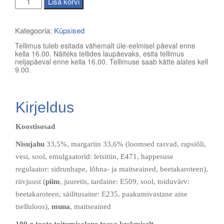
Lisa korvi
kogus
Kategooria:
Küpsised
Tellimus tuleb esitada vähemalt üle-eelmisel päeval enne
kella 16.00. Näiteks tellides laupäevaks, esita tellimus
neljapäeval enne kella 16.00. Tellimuse saab kätte alates kell
9.00.
Kirjeldus
Koostisosad
Nisujahu
33,5%, margariin 33,6% (loomsed rasvad, rapsiõli,
vesi, sool, emulgaatorid: letsitiin, E471, happesuse
regulaator: sidrunhape, lõhna- ja maitseained, beetakaroteen),
riivjuust (
piim
, juuretis, tardaine: E509, sool, toiduvärv:
beetakaroteen, säilitusaine: E235, paakumivastane aine
tselluloos),
muna
, maitseained