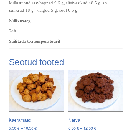
küllastunud rasvhapped 9,6 g, süsivesikud 48,5 g, sh
suhkrud 18 g, valgud 5 g, sool 0,6 g.
Säilivusaeg
24h
Säilitada toatemperatuuril
Seotud tooted
Kaeramäed
Narva
Price
Price
5.50
€
–
10.50
€
6.50
€
–
12.50
€