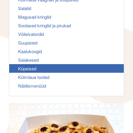
f
g
Salatid
o
a
Magusad kringlid
r
t
Soolased kringlid ja pirukad
:
i
Võileivatordid
o
Suupisted
n
Kaalukoogid
Saiakesed
Küpsised
Külmlaua tooted
Näidismenüüd