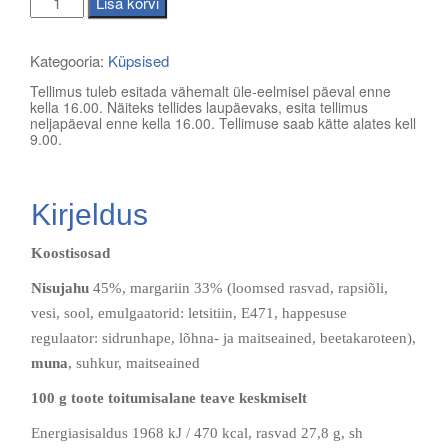
Lisa korvi
kogus
Kategooria:
Küpsised
Tellimus tuleb esitada vähemalt üle-eelmisel päeval enne
kella 16.00. Näiteks tellides laupäevaks, esita tellimus
neljapäeval enne kella 16.00. Tellimuse saab kätte alates kell
9.00.
Kirjeldus
Koostisosad
Nisujahu
45%, margariin 33% (loomsed rasvad, rapsiõli,
vesi, sool, emulgaatorid: letsitiin, E471, happesuse
regulaator: sidrunhape, lõhna- ja maitseained, beetakaroteen),
muna
, suhkur, maitseained
100 g toote toitumisalane teave keskmiselt
Energiasisaldus 1968 kJ / 470 kcal, rasvad 27,8 g, sh