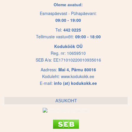
options
options
Oleme avatud:
may
may
Esmaspäevast - Pühapäevani:
be
be
09:00 - 19:00
chosen
chosen
on
on
Tel:
442 0225
Tellimuste vastuvõtt:
09:00 - 18:00
the
the
product
product
Koduköök OÜ
page
page
Reg. nr: 10659510
SEB A/a: EE171010220010935016
Aadress:
Mai 4, Pärnu 80016
Koduleht:
www.kodukokk.ee
E-mail:
info (at) kodukokk.ee
ASUKOHT