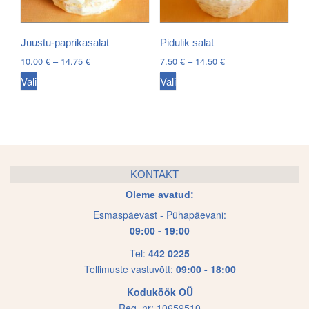
may
may
be
be
chosen
chosen
Juustu-paprikasalat
Pidulik salat
on
on
Price
Price
10.00
€
–
14.75
€
7.50
€
–
14.50
€
the
the
range:
range:
This
This
Vali
Vali
10.00 €
7.50 €
product
product
product
product
through
through
page
page
has
has
14.75 €
14.50 €
multiple
multiple
variants.
variants.
The
The
KONTAKT
options
options
Oleme avatud:
may
may
Esmaspäevast - Pühapäevani:
be
be
09:00 - 19:00
chosen
chosen
on
on
Tel:
442 0225
Tellimuste vastuvõtt:
09:00 - 18:00
the
the
product
product
Koduköök OÜ
page
page
Reg. nr: 10659510