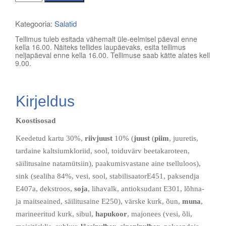
kartulisalat
kogus
Kategooria:
Salatid
Tellimus tuleb esitada vähemalt üle-eelmisel päeval enne
kella 16.00. Näiteks tellides laupäevaks, esita tellimus
neljapäeval enne kella 16.00. Tellimuse saab kätte alates kell
9.00.
Kirjeldus
Koostisosad
Keedetud kartu 30%,
riivjuust
10% (
juust
(
piim
, juuretis,
tardaine kaltsiumkloriid, sool, toiduvärv beetakaroteen,
säilitusaine natamütsiin), paakumisvastane aine tselluloos),
sink (sealiha 84%, vesi, sool, stabilisaatorE451, paksendja
E407a, dekstroos,
soja
, lihavalk, antioksudant E301, lõhna-
ja maitseained, säilitusaine E250), värske kurk, õun,
muna
,
marineeritud kurk, sibul,
hapukoor
, majonees (vesi, õli,