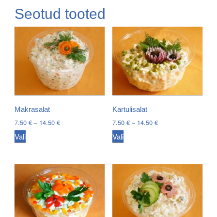
Seotud tooted
Makrasalat
Kartulisalat
Price
Price
7.50
€
–
14.50
€
7.50
€
–
14.50
€
range:
range:
This
This
Vali
Vali
7.50 €
7.50 €
product
product
through
through
has
has
14.50 €
14.50 €
multiple
multiple
variants.
variants.
The
The
options
options