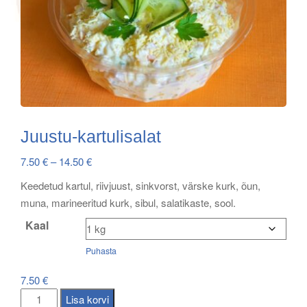
Juustu-kartulisalat
Price
7.50
€
–
14.50
€
range:
Keedetud kartul, riivjuust, sinkvorst, värske kurk, õun,
7.50 €
muna, marineeritud kurk, sibul, salatikaste, sool.
through
Kaal
14.50 €
Puhasta
7.50
€
Juustu-
Lisa korvi