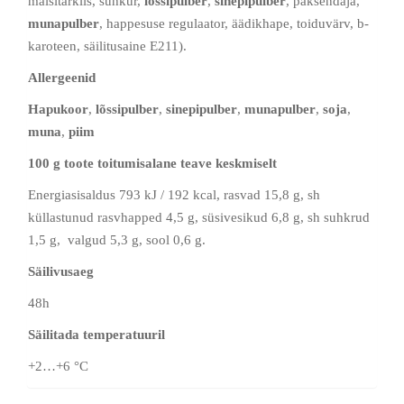
maisitärklis, suhkur,
lõssipulber
,
sinepipulber
, paksendaja,
munapulber
, happesuse regulaator, äädikhape, toiduvärv, b-
karoteen, säilitusaine E211).
Allergeenid
Hapukoor
,
lõssipulber
,
sinepipulber
,
munapulber
,
soja
,
muna
,
piim
100 g toote toitumisalane teave keskmiselt
Energiasisaldus 793 kJ / 192 kcal, rasvad 15,8 g, sh
küllastunud rasvhapped 4,5 g, süsivesikud 6,8 g, sh suhkrud
1,5 g, valgud 5,3 g, sool 0,6 g.
Säilivusaeg
48h
Säilitada temperatuuril
+2…+6 °C