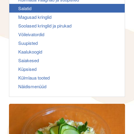
f
g
Salatid
o
a
Magusad kringlid
r
t
Soolased kringlid ja pirukad
:
i
Võileivatordid
o
Suupisted
n
Kaalukoogid
Saiakesed
Küpsised
Külmlaua tooted
Näidismenüüd