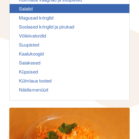
f
g
Salatid
o
a
Magusad kringlid
r
t
Soolased kringlid ja pirukad
:
i
Võileivatordid
o
Suupisted
n
Kaalukoogid
Saiakesed
Küpsised
Külmlaua tooted
Näidismenüüd