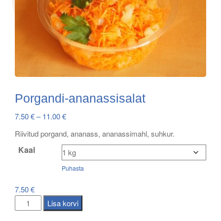
Porgandi-ananassisalat
Price
7.50
€
–
11.00
€
range:
Riivitud porgand, ananass, ananassimahl, suhkur.
7.50 €
Kaal
through
11.00 €
Puhasta
7.50
€
Porgandi-
Lisa korvi
ananassisalat