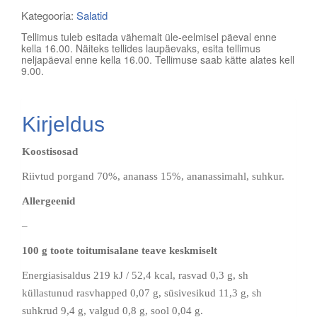
kogus
Kategooria:
Salatid
Tellimus tuleb esitada vähemalt üle-eelmisel päeval enne
kella 16.00. Näiteks tellides laupäevaks, esita tellimus
neljapäeval enne kella 16.00. Tellimuse saab kätte alates kell
9.00.
Kirjeldus
Koostisosad
Riivtud porgand 70%, ananass 15%, ananassimahl, suhkur.
Allergeenid
–
100 g toote toitumisalane teave keskmiselt
Energiasisaldus 219 kJ / 52,4 kcal, rasvad 0,3 g, sh
küllastunud rasvhapped 0,07 g, süsivesikud 11,3 g, sh
suhkrud 9,4 g, valgud 0,8 g, sool 0,04 g.