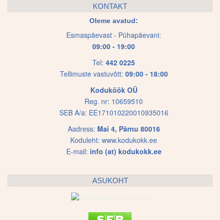
The
The
KONTAKT
options
options
Oleme avatud:
may
may
Esmaspäevast - Pühapäevani:
be
be
09:00 - 19:00
chosen
chosen
on
on
Tel:
442 0225
Tellimuste vastuvõtt:
09:00 - 18:00
the
the
product
product
Koduköök OÜ
page
page
Reg. nr: 10659510
SEB A/a: EE171010220010935016
Aadress:
Mai 4, Pärnu 80016
Koduleht:
www.kodukokk.ee
E-mail:
info (at) kodukokk.ee
ASUKOHT