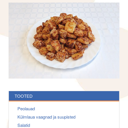
f
g
o
a
r
t
:
i
o
n
TOOTED
Peolauad
Külmlaua vaagnad ja suupisted
Salatid