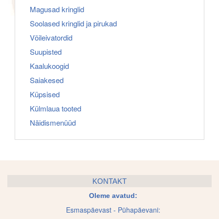
Magusad kringlid
Soolased kringlid ja pirukad
Võileivatordid
Suupisted
Kaalukoogid
Saiakesed
Küpsised
Külmlaua tooted
Näidismenüüd
KONTAKT
Oleme avatud:
Esmaspäevast - Pühapäevani: