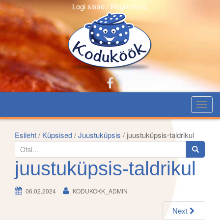
Logi sisse / Registreeru
T
o
g
Esileht
/
Küpsised
/
Juustuküpsis
/ juustuküpsis-taldrikul
g
S
l
e
juustuküpsis-taldrikul
e
a
n
r
06.02.2024
KODUKOKK_ADMIN
a
c
v
h
Next
i